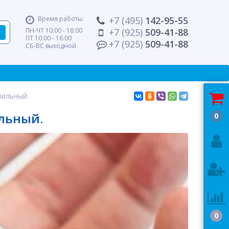
Время работы:
+7 (495)
142-95-55
ПН-ЧТ 10:00 - 18:00
+7 (925)
509-41-88
ПТ 10:00 - 16:00
+7 (925)
509-41-88
СБ-ВС выходной
вильный.
льный.
0
0