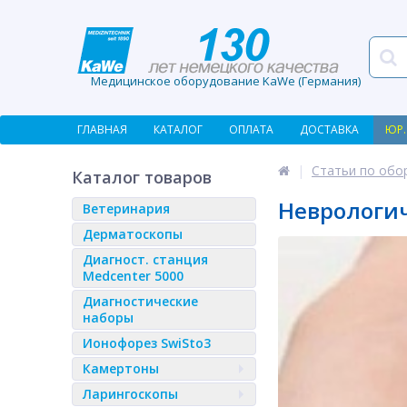
Медицинское оборудование KaWe (Германия)
ГЛАВНАЯ
КАТАЛОГ
ОПЛАТА
ДОСТАВКА
ЮР.
Статьи по обо
Каталог товаров
Неврологи
Ветеринария
Дерматоскопы
Диагност. станция
Medcenter 5000
Диагностические
наборы
Ионофорез SwiSto3
Камертоны
Ларингоскопы