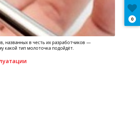
0
, названных в честь их разработчиков —
му какой тип молоточка подойдёт.
плуатации