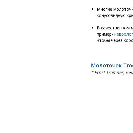
Многие молоточ
конусовидную кры
В качественном 
Стетоскоп Top Kardiologie
пример-
невроло
чтобы через коро
8 280
руб.
9 303 руб.
Молоточек Tro
-11%
* Ernst Trömner, не
Камертон алюминиевый
С1 256 Гц