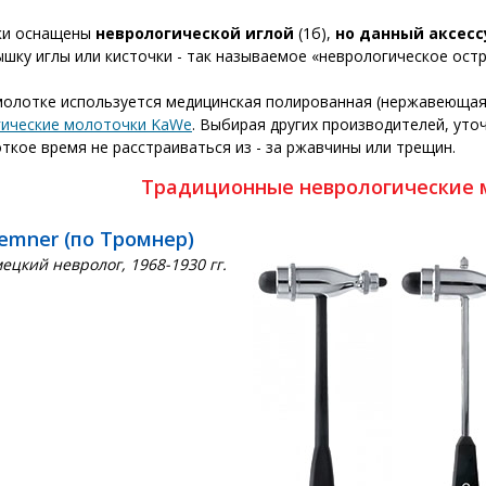
ки оснащены
неврологической иглой
(1б),
но данный аксесс
шку иглы или кисточки - так называемое «неврологическое ост
молотке используется медицинская полированная (нержавеющая)
гические молоточки KaWe
. Выбирая других производителей, уто
ткое время не расстраиваться из - за ржавчины или трещин.
Традиционные неврологические 
emner (по Тромнер)
мецкий невролог, 1968-1930 гг.