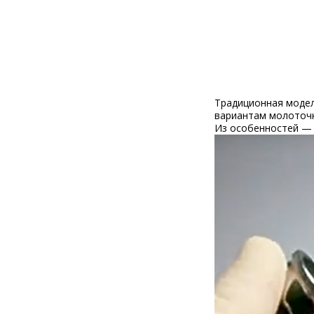
5 883
руб.
6 610 руб.
-11%
Традиционная модел
вариантам молоточк
Из особенностей —
Стетоскоп Double
727
руб.
816 руб.
-11%