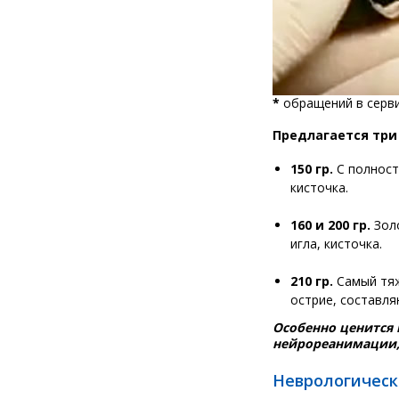
Клинок ларингоскопа
*
обращений в серви
одноразовый Miller С
631
Предлагается три
руб.
709 руб.
150 гр.
С полност
кисточка.
160 и 200 гр.
Золо
игла, кисточка.
210 гр.
Самый тяж
острие, составля
Особенно ценится
нейрореанимации,
Неврологическ