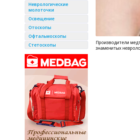
Неврологические
молоточки
Освещение
Отоскопы
Офтальмоскопы
Производители медт
Стетоскопы
знаменитых невроло