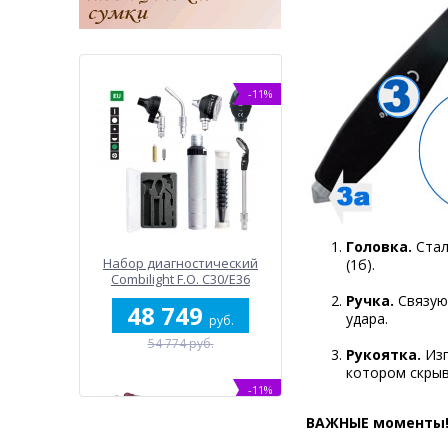
-11%
Головка.
Стал
Набор диагностический
(1б).
Combilight F.O. C30/E36
Ручка.
Связующ
48 749
удара.
руб.
54 774 руб.
Рукоятка.
Изг
котором скрыв
-11%
ВАЖНЫЕ моменты