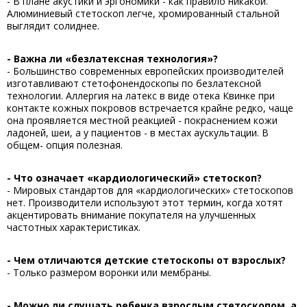
- В плане акустики и эргономики - как правило никакой.
Алюминиевый стетоскоп легче, хромированный стальной
выглядит солиднее.
- Важна ли «безлатексная технология»?
- Большинство современных европейских производителей
изготавливают стетофонендоскопы по безлатексной
технологии. Аллергия на латекс в виде отека Квинке при
контакте кожных покровов встречается крайне редко, чаще
она проявляется местной реакцией - покраснением кожи
ладоней, шеи, а у пациентов - в местах аускультации. В
общем- опция полезная.
- Что означает «кардиологический» стетоскоп?
- Мировых стандартов для «кардиологических» стетоскопов
нет. Производители используют этот термин, когда хотят
акцентировать внимание покупателя на улучшенных
частотных характеристиках.
- Чем отличаются детские стетоскопы от взрослых?
- Только размером воронки или мембраны.
- Можно ли слушать ребенка взрослым стетоскопом, а