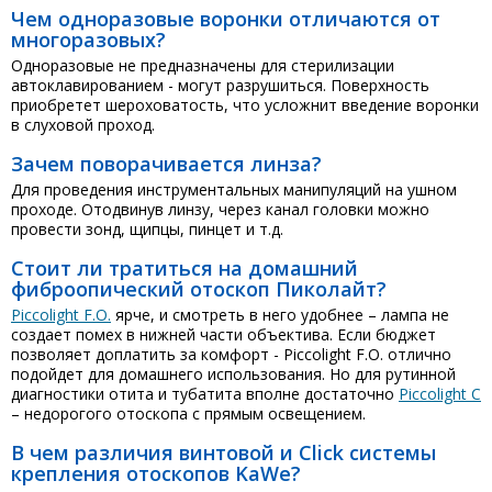
Чем одноразовые воронки отличаются от
многоразовых?
Одноразовые не предназначены для стерилизации
автоклавированием - могут разрушиться. Поверхность
приобретет шероховатость, что усложнит введение воронки
в слуховой проход.
Зачем поворачивается линза?
Для проведения инструментальных манипуляций на ушном
проходе. Отодвинув линзу, через канал головки можно
провести зонд, щипцы, пинцет и т.д.
Стоит ли тратиться на домашний
фиброопический отоскоп Пиколайт?
Piccolight F.O.
ярче, и смотреть в него удобнее – лампа не
создает помех в нижней части объектива. Если бюджет
позволяет доплатить за комфорт - Piccolight F.O. отлично
подойдет для домашнего использования. Но для рутинной
диагностики отита и тубатита вполне достаточно
Piccolight С
– недорогого отоскопа с прямым освещением.
В чем различия винтовой и Click системы
крепления отоскопов KaWe?