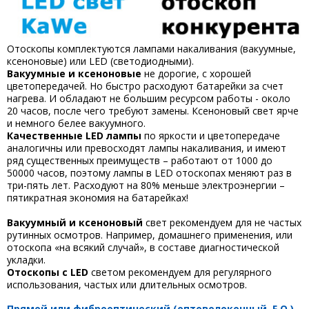
Отоскопы комплектуются лампами накаливания (вакуумные,
ксеноновые) или LED (светодиодными).
Вакуумные и ксеноновые
не дорогие, с хорошей
цветопередачей. Но быстро расходуют батарейки за счет
нагрева. И обладают не большим ресурсом работы - около
20 часов, после чего требуют замены. Ксеноновый свет ярче
и немного белее вакуумного.
Качественные LED лампы
по яркости и цветопередаче
аналогичны или превосходят лампы накаливания, и имеют
ряд существенных преимуществ – работают от 1000 до
50000 часов, поэтому лампы в LED отоскопах меняют раз в
три-пять лет. Расходуют на 80% меньше электроэнергии –
пятикратная экономия на батарейках!
Вакуумный и ксеноновый
свет рекомендуем для не частых
рутинных осмотров. Например, домашнего применения, или
отоскопа «на всякий случай», в составе диагностической
укладки.
Отоскопы с LED
светом рекомендуем для регулярного
использования, частых или длительных осмотров.
Прямой или фиброоптический (оптоволоконный, F.O.)