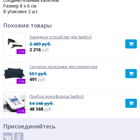
соединительным кабелем.
Размер 8 х 6 см.
В упаковке 2 шт.
Похожие товары
Зарядное устройство для SwiSto3
2 489 руб.
2 216
руб.
-11%
Сетчатые прокладки для электродов
551 руб.
491
руб.
-11%
Прибор ионофореза SwiSto3
54 346 руб.
48 368
руб.
-11%
Присоединяйтесь