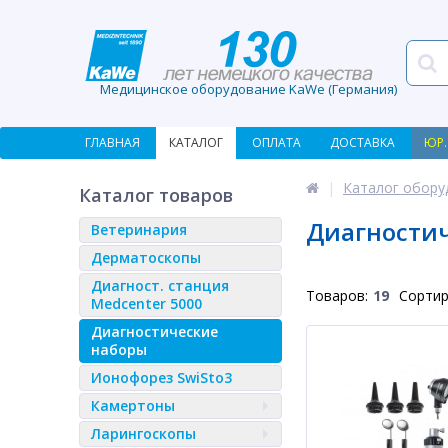
Медицинское оборудование KaWe (Германия)
ГЛАВНАЯ
КАТАЛОГ
ОПЛАТА
ДОСТАВКА
ЮР.
Каталог обору
Каталог товаров
Диагности
Ветеринария
Дерматоскопы
Диагност. станция
Товаров:
19
Сортир
Medcenter 5000
Диагностические
наборы
Ионофорез SwiSto3
Камертоны
Ларингоскопы