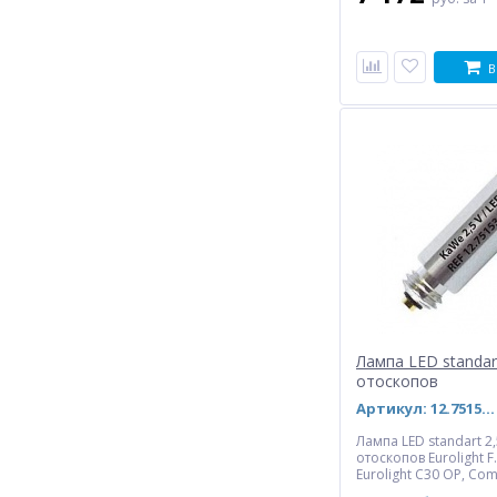
В
Молоточек
неврологический Buck
2 495
руб.
2 803 руб.
Лампа LED standar
отоскопов
Артикул: 12.75153.003
Лампа LED standart 2
отоскопов Eurolight F
Eurolight С30 ОР, Comb
Piccolight F.O., диаг