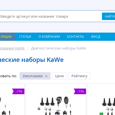
 ЛИЦАМ
СТАТЬИ
О КОМПАНИИ
КОНТАКТЫ
ВХОД
дования KaWe
Диагностические наборы KaWe
ческие наборы KaWe
овать по
:
Умолчанию
Цене
Рейтингу
-11%
-11%