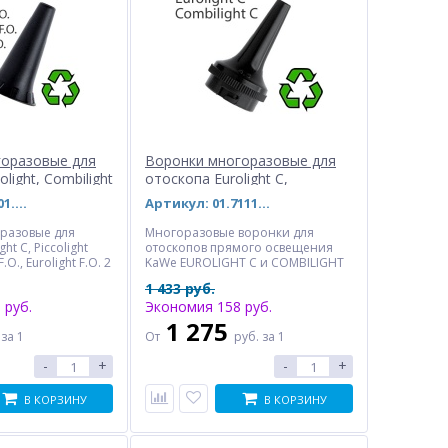
горазовые для
Воронки многоразовые для
light, Combilight
отоскопа Eurolight C,
 F.O.
Combilight C
Артикул: REF 01.72214.001
Артикул: 01.71111.002
разовые для
Многоразовые воронки для
ht С, Piccolight
отоскопов прямого освещения
F.O., Eurolight F.O. 2
KaWe EUROLIGHT C и COMBILIGHT
мм, 4,0 мм, 5,0 мм.
C. 2.5 мм, 3.5 мм, 4.5 мм, 5.5 мм, 9.0
1 433 руб.
онки и наборы.
мм. Отдельные воронки и
 руб.
Экономия 158 руб.
наборы.
1 275
.
за 1
От
руб.
за 1
-
+
-
+
В КОРЗИНУ
В КОРЗИНУ