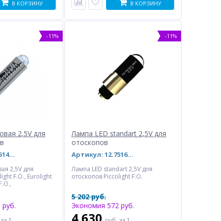
В КОРЗИНУ
В КОРЗИНУ
-11%
-11%
овая 2,5V для
Лампа LED standart 2,5V для
ов
отоскопов
Артикул: 12.75144.013
Артикул: 12.75161.003
ая 2,5V для
Лампа LED standart 2,5V для
ght F.O., Eurolight
отоскопов Piccolight F.O.
F.O.,
х наборов.
5 202 руб.
 руб.
Экономия 572 руб.
4 630
.
за 1
руб.
за 1