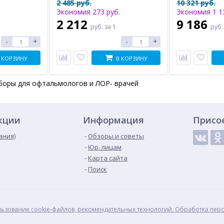
2 485 руб.
10 321 руб.
настенной диагностической
Экономия 273 руб.
Экономия 1 1
станции.
2 212
9 186
руб.
за 1
руб
-
+
-
+
 КОРЗИНУ
В КОРЗИНУ
боры для офтальмологов и ЛОР- врачей
кции
Информация
Присо
ания)
Обзоры и советы
Юр. лицам
Карта сайта
Поиск
ьзование cookie-файлов, рекомендательных технологий. Обработка пер