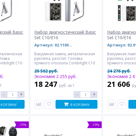
еский Basic
Набор диагностический Basic
Набор диагно
Set C10/E10
Set C10/E16
Артикул: 02.11001.002 (27105)
таллическая
Вакуумная лампа, металлическая
Вакуумная ламп
оловка
рукоятка, реостат. Головка
рукоятка, реост
mbilight C10
прямого отоскопа Combilight C10
прямого отоско
ри воронки,
прямого отоскопа, три воронки,
прямого отоско
20 502 руб.
24 276 руб.
ь, два
гортанный осветитель, два
гортанный осве
б.
Экономия 2 255 руб.
Экономия 2 6
держатель
гортанных зеркала, держатель
гортанных зерк
для хранения.
шпателя. Офтальмоскоп
шпателя. Офтал
18 247
21 606
 1
руб.
за 1
р
Eurolight Е10 (одна апертура).
апертур, зелен
Винтовое соединение головок. В
Винтовое соеди
-
+
-
+
футляре для хранения.
футляре для хр
Отличается от Basic Set C10
Отличается от C
наличием офтальмоскопа.
наличием 5 апе
 КОРЗИНУ
В КОРЗИНУ
офтальмоскопе
-11%
-11%