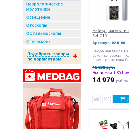
Неврологические
молоточки
Освещение
Отоскопы
Набор диагностич
Офтальмоскопы
Set C10
Стетоскопы
Артикул: 02.01000.002
Вакуумная лампа, ме
Подобрать товары
рукоятка, реостат. Г
по параметрам
прямого отоскопа Co
прямого отоскопа, т
16 830 руб.
гортанный осветител
Экономия 1 851 ру
гортанных зеркала, 
шпателя. В футляре 
14 979
руб.
за
В