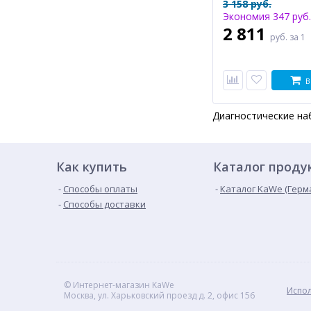
3 158 руб.
наборов.
Экономия 347 руб.
2 811
руб.
за 1
В
Диагностические на
Как купить
Каталог проду
Способы оплаты
Каталог KaWe (Герм
Способы доставки
© Интернет-магазин KaWe
Испол
Москва, ул. Харьковский проезд д. 2, офис 156