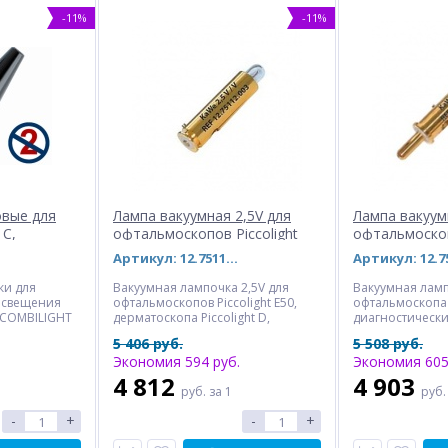
-11%
-11%
овые для
Лампа вакуумная 2,5V для
Лампа вакуум
 C,
офтальмоскопов Piccolight
офтальмоскоп
Артикул: 12.75112.003 (28944)
ки для
Вакуумная лампочка 2,5V для
Вакуумная ламп
освещения
офтальмоскопов Piccolight E50,
офтальмоскопа 
 COMBILIGHT
дерматоскопа Piccolight D,
диагностически
паковка 100 и
диагностических наборов
Set С10/Е15, Bas
5 406 руб.
5 508 руб.
Piccolight
Экономия 594 руб.
Экономия 605
4 812
4 903
руб.
за 1
руб
-
+
-
+