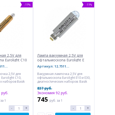
-11%
-11%
ная 2,5V для
Лампа вакуумная 2,5V для
а Eurolight С10
офтальмоскопа Eurolight E
10/30
Артикул: 12.75113.003 (28947)
Артикул: 12.75114.003
очка 2,5V для
Вакуумная лампочка 2,5V для
Eurolight С10,
офтальмоскопа Eurolight E10 и Е30,
х наборов Basik
диагностических наборов: Basik
ik Set С10/Е16.
Set С10/Е10, Eurolight С10/Е10
837 руб.
 руб.
Экономия 92 руб.
745
.
за 1
руб.
за 1
-
+
-
+