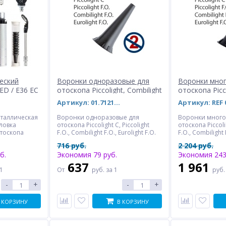
еский
Воронки одноразовые для
Воронки мно
LED / E36 ЕС
отоскопа Piccolight, Combilight
отоскопа Picco
F.O., Eurolight F.O.
F.O., Eurolight
Артикул: 01.71211.002
еталлическая
Воронки одноразовые для
Воронки много
оловка
отоскопа Piccolight С, Piccolight
отоскопа Piccolig
тоскопа
F.O., Combilight F.O., Eurolight F.O.
F.O., Combilight 
р
2.5 мм, 4,0 мм. 100 и 1000 штук в
мм, 2.5 мм, 3,0 
716 руб.
2 204 руб.
 воронок.
упаковке.
Отдельные вор
б.
Экономия 79 руб.
Экономия 243
ht Е36
ампа (пять
637
1 961
 1
От
руб.
за 1
руб
льтр).
типа "Click".
-
+
-
+
ия. 3,5В,
тора, зарядка
умулятор
 КОРЗИНУ
В КОРЗИНУ