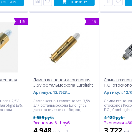
 КОРЗИНУ
В КОРЗИНУ
-11%
-11%
огеновая
Лампа ксеноно-галогеновая
Лампа ксенон
3,5V офтальмоскопа Eurolight
F.O. отоскоп
E
Артикул: 12.75232.003
новая 2,5V
Лампа ксенон-галогеновая 3,5V
Лампа ксенонов
urolight E36,
для офтальмоскопа Eurolight E,
отоскопов Piccoli
тоскопа
диагностических наборов,
F.O., Combilight 
остических
настенной диагностической
диагностически
5 559 руб.
4 182 руб.
станции.
Экономия 611 руб.
Экономия 460
4 948
3 722
руб.
за 1
руб