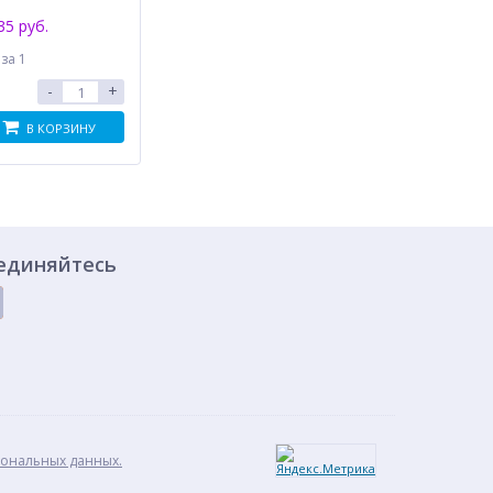
35 руб.
.
за 1
-
+
В КОРЗИНУ
единяйтесь
сональных данных.