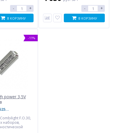
-
+
-
+
В КОРЗИНУ
В КОРЗИНУ
-11%
h power 3,5V
в
Артикул: 12.75253.003
 Combilight F.O.30,
х наборов,
гностической