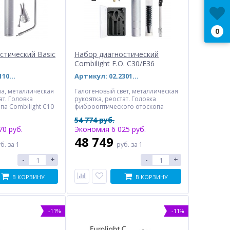
0
стический Basic
Набор диагностический
Combilight F.O. C30/E36
Артикул: 02.01104.002
Артикул: 02.23014.002
а, металлическая
Галогеновый свет, металлическая
ат. Головка
рукоятка, реостат. Головка
па Combilight C10
фиброоптического отоскопа
па, три воронки,
Combilight C30, набор
54 774 руб.
титель, два
многоразовых ушных воронок.
70 руб.
Экономия 6 025 руб.
ала, держатель
Офтальмоскоп Eurolight Е36 (пять
ьмоскоп Е16 (пять
апертур, зеленый фильтр).
48 749
уб.
за 1
руб.
за 1
ый фильтр).
Замковое соединение типа "Click".
нение головок. В
В футляре для хранения.
-
+
-
+
анения.
ombilight C10/E10
ртур и фильтра в
В КОРЗИНУ
В КОРЗИНУ
.
-11%
-11%