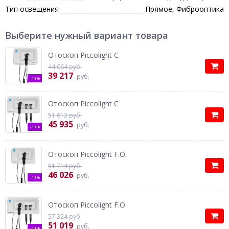
Тип освещения
Прямое, Фиброоптика
Выберите нужный вариант товара
Отоскоп Piccolight C
44 064 руб.
39 217
руб.
-11%
Отоскоп Piccolight C
51 612 руб.
45 935
руб.
-11%
Отоскоп Piccolight F.O.
51 714 руб.
46 026
руб.
-11%
Отоскоп Piccolight F.O.
57 324 руб.
51 019
руб.
-11%