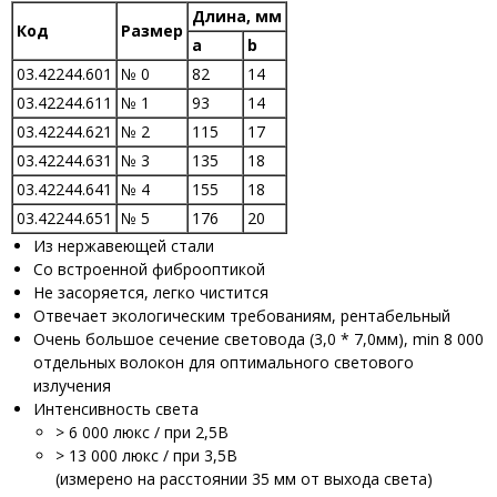
Длина, мм
Код
Размер
a
b
03.42244.601
№ 0
82
14
03.42244.611
№ 1
93
14
03.42244.621
№ 2
115
17
03.42244.631
№ 3
135
18
03.42244.641
№ 4
155
18
03.42244.651
№ 5
176
20
Из нержавеющей стали
Со встроенной фиброоптикой
Не засоряется, легко чистится
Отвечает экологическим требованиям, рентабельный
Очень большое сечение световода (3,0 * 7,0мм), min 8 000
отдельных волокон для оптимального светового
излучения
Интенсивность света
> 6 000 люкс / при 2,5B
> 13 000 люкс / при 3,5B
(измерено на расстоянии 35 мм от выхода света)