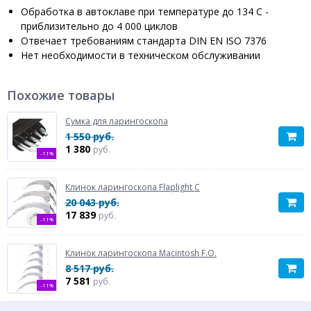
Обработка в автоклаве при температуре до 134 C -
приблизительно до 4 000 циклов
Отвечает требованиям стандарта DIN EN ISO 7376
Нет необходимости в техническом обслуживании
Похожие товары
Сумка для ларингоскопа
1 550 руб.
1 380
руб.
-11%
Клинок ларингоскопа Flaplight С
20 043 руб.
17 839
руб.
-11%
Клинок ларингоскопа Macintosh F.O.
8 517 руб.
7 581
руб.
-11%