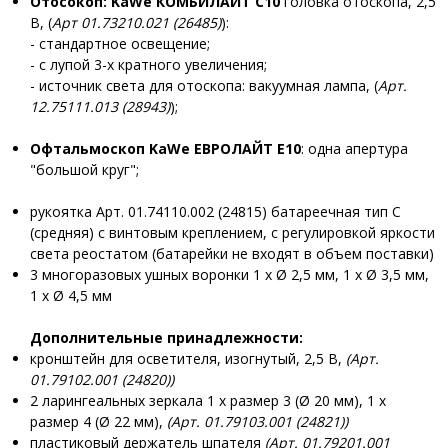
Отосокоп:
KaWe КОМБИЛАЙТ C10
головка отоскопа, 2,5
В, (
Арт 01.73210.021 (26485)
):
- стандартное освещение;
- с лупой 3-х кратного увеличения;
- источник света для отоскопа: вакуумная лампа, (
Арт.
12.75111.013 (28943)
);
Офтальмоскоп
KaWe ЕВРОЛАЙТ Е10
: одна апертура
"большой круг";
рукоятка Арт. 01.74110.002 (24815) батареечная тип C
(средняя) с винтовым креплением, с регулировкой яркости
света реостатом (батарейки не входят в объем поставки)
3 многоразовых ушных воронки 1 x Ø 2,5 мм, 1 x Ø 3,5 мм,
1 x Ø 4,5 мм
Д
ополнительные принадлежности:
кронштейн для осветителя, изогнутый, 2,5 В,
(
Арт.
01.79102.001 (24820)
)
2 ларингеальных зеркала 1 x pазмер 3 (Ø 20 мм), 1 x
pазмер 4 (Ø 22 мм),
(Арт. 01.79103.001 (24821))
пластиковый держатель шпателя
(Арт. 01.79201.001