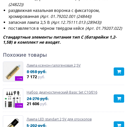
(24822))
раздвижная назальная воронка с фиксатором,
хромированная
(Арт. 01.79202.001 (24844))
запасная лампа 2,5 В
(Арт.12.75111.013 (28943))
поставляется в чёрном твёрдом кейсе
(Арт. 01.79207.022)
Стандартные
элементы питания тип С (батарейки 1,2-
1,5В) в комплект не входят.
Похожие товары
Лампа ксенон-галогеновая 2,5V
8 058 руб.
7 172
руб.
-11%
Набор диагностический Basic Set C10/E16
24 276 руб.
21 606
руб.
-11%
Лампа LED standart 2,5V для отоскопов
5 202 руб.