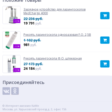
Похожие товары
Зарядное устройство для ларингоскопов
MedCharge 4000
22 236 руб.
-11%
19 791
руб.
Рукоять ларингоскопа одноразовая F.O. 2,5В
1 102 руб.
981
руб.
-11%
Рукоять ларингоскопа Ф.О. штекерная
27 173 руб.
24 184
руб.
-11%
Присоединяйтесь
© Интернет-магазин KaWe
Москва, ул. Харьковский проезд д. 2, офис 156